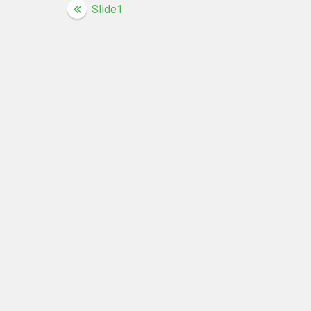
Beitragsnavigation
Slide1