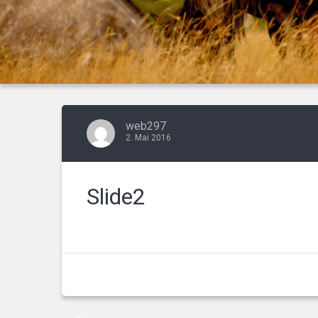
web297
2. Mai 2016
Slide2